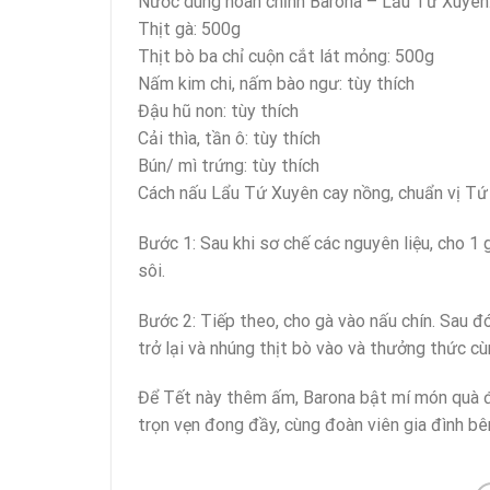
Nước dùng hoàn chỉnh Barona – Lẩu Tứ Xuyên:
Thịt gà: 500g
Thịt bò ba chỉ cuộn cắt lát mỏng: 500g
Nấm kim chi, nấm bào ngư: tùy thích
Đậu hũ non: tùy thích
Cải thìa, tần ô: tùy thích
Bún/ mì trứng: tùy thích
Cách nấu Lẩu Tứ Xuyên cay nồng, chuẩn vị Tứ
Bước 1: Sau khi sơ chế các nguyên liệu, cho 1
sôi.
Bước 2: Tiếp theo, cho gà vào nấu chín. Sau đó
trở lại và nhúng thịt bò vào và thưởng thức c
Để Tết này thêm ấm, Barona bật mí món quà đ
trọn vẹn đong đầy, cùng đoàn viên gia đình bê