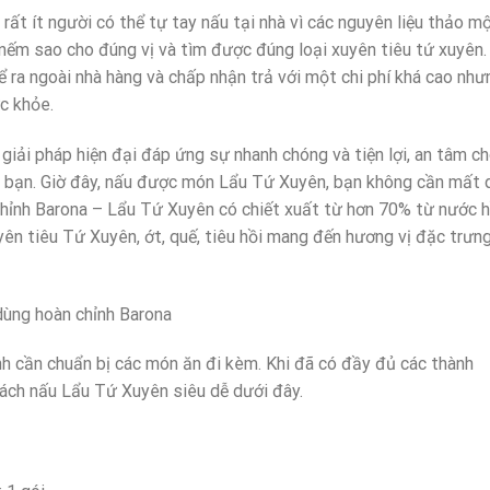
ất ít người có thể tự tay nấu tại nhà vì các nguyên liệu thảo m
nếm sao cho đúng vị và tìm được đúng loại xuyên tiêu tứ xuyên.
 ra ngoài nhà hàng và chấp nhận trả với một chi phí khá cao như
c khỏe.
iải pháp hiện đại đáp ứng sự nhanh chóng và tiện lợi, an tâm c
ình bạn. Giờ đây, nấu được món Lẩu Tứ Xuyên, bạn không cần mất 
 chỉnh Barona – Lẩu Tứ Xuyên có chiết xuất từ hơn 70% từ nước
uyên tiêu Tứ Xuyên, ớt, quế, tiêu hồi mang đến hương vị đặc trưng
ùng hoàn chỉnh Barona
nh cần chuẩn bị các món ăn đi kèm. Khi đã có đầy đủ các thành
ách nấu Lẩu Tứ Xuyên siêu dễ dưới đây.