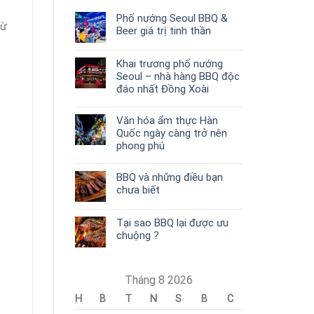
Phố nướng Seoul BBQ &
từ
Beer giá trị tinh thần
Khai trương phố nướng
Seoul – nhà hàng BBQ độc
đáo nhất Đồng Xoài
Văn hóa ẩm thực Hàn
Quốc ngày càng trở nên
phong phú
BBQ và những điều bạn
chưa biết
Tại sao BBQ lại được ưu
chuộng ?
Tháng 8 2026
H
B
T
N
S
B
C