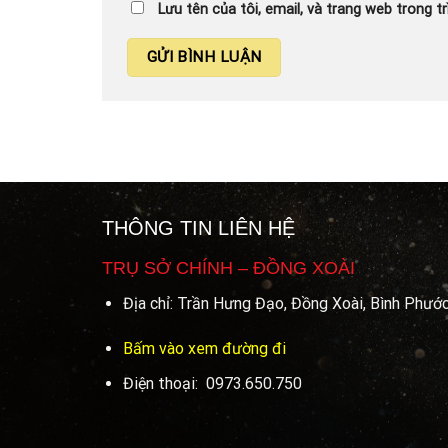
Lưu tên của tôi, email, và trang web trong tr
THÔNG TIN LIÊN HỆ
TRỤ SỞ CHÍNH – ĐỒNG XOÀI
Địa chỉ: Trần Hưng Đạo, Đồng Xoài, Bình Phướ
Bấm vào xem đường đi
Điện thoại: 0973.650.750