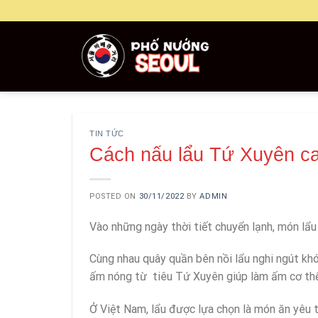
Skip
to
content
TIN TỨC
Cách nấu lẩu Tứ Xuyên ca
POSTED ON
30/11/2022
BY
ADMIN
Vào những ngày thời tiết chuyển lạnh, món lẩu
Cùng nhau quây quần bên nồi lẩu nghi ngút khó
ấm nóng từ tiêu Tứ Xuyên giúp làm ấm cơ thể
Ở Việt Nam, lẩu được lựa chọn là món ăn yêu th