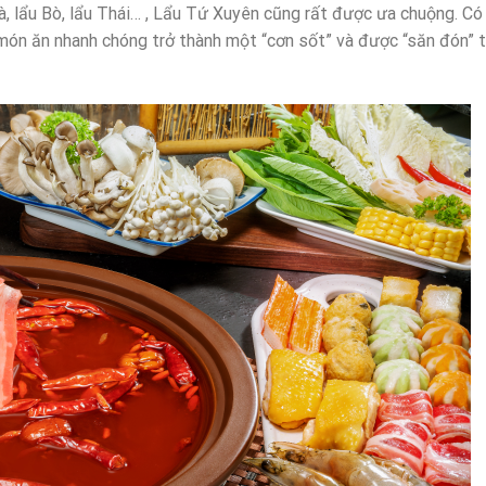
à, lẩu Bò, lẩu Thái… , Lẩu Tứ Xuyên cũng rất được ưa chuộng. Có
 món ăn nhanh chóng trở thành một “cơn sốt” và được “săn đón” 