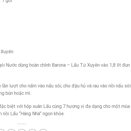
 1 gói
 Xuyên:
 gói Nước dùng hoàn chỉnh Barona – Lẩu Tứ Xuyên vào 1,8 lít đun
 lần lượt cho nấm vào nấu sôi, cho đậu hủ và rau vào nồi nấu sôi
ùng bún hoặc mì.
ặc biệt với hộp xuân Lẩu cùng 7 hương vị đa dạng cho một mùa 
n nồi Lẩu “Hàng Nhà” ngon khỏe.