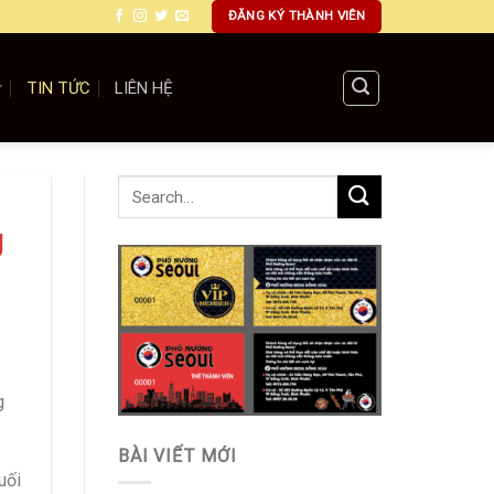
ĐĂNG KÝ THÀNH VIÊN
TIN TỨC
LIÊN HỆ
g
g
BÀI VIẾT MỚI
uối