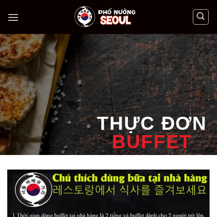
Skip
to
content
THỰC ĐƠN
BUFFET