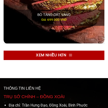
BÒ TẢNG DÁT VÀNG
Giá: 699.000 VNĐ
XEM NHIỀU HƠN
THÔNG TIN LIÊN HỆ
TRỤ SỞ CHÍNH – ĐỒNG XOÀI
Địa chỉ: Trần Hưng Đạo, Đồng Xoài, Bình Phước