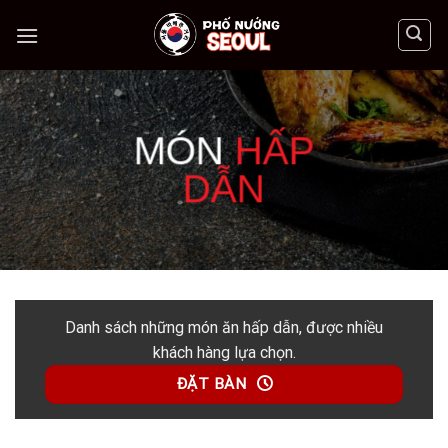
Skip
to
content
MÓN
HẤP
DẪN
Danh sách những món ăn hấp dẫn, được nhiều
khách hàng lựa chọn.
ĐẶT BÀN